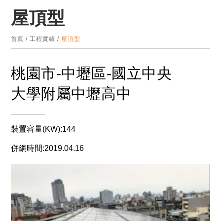
屋頂型
首頁
/
工程實績
/
屋頂型
桃園市-中壢區-國立中央
大學附屬中壢高中
裝置容量(KW):144
併網時間:2019.04.16