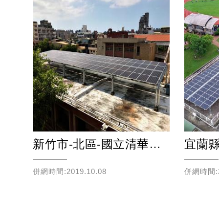
市-中正區-國家圖書館
新竹市-北區-國立清華大學附設實驗國民小學
併網時間:2019.10.08
併網時間:20
Read more