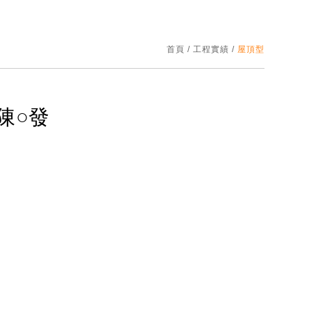
首頁
/
工程實績
/
屋頂型
陳○發