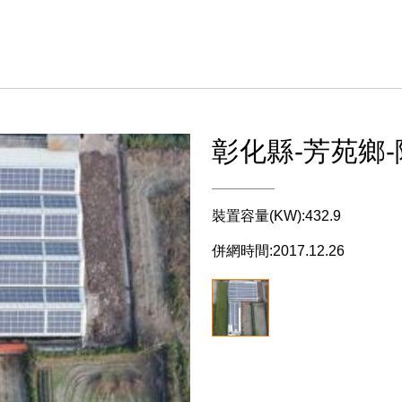
彰化縣-芳苑鄉-
裝置容量(KW):432.9
併網時間:2017.12.26