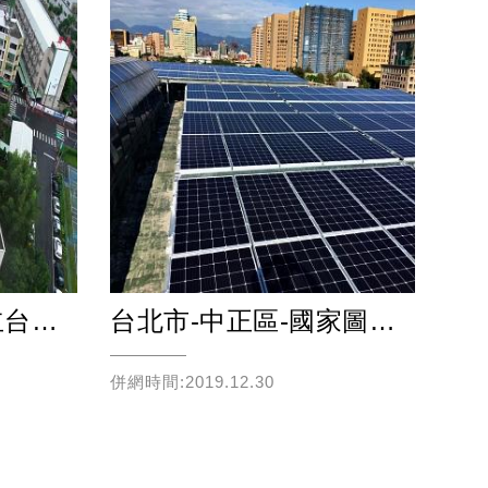
台北市-文山區-國立台灣戲曲學院(木柵校區)
台北市-中正區-國家圖書館
併網時間:2019.12.30
併網時
Read more