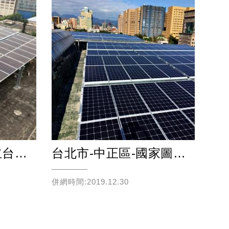
台北市-大安區-國立台灣科技大學
台北市-中正區-國家圖書館
併網時間:2019.12.30
併網時
Read more