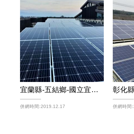
市-中正區-國家圖書館
宜蘭縣-五結鄉-國立宜蘭特殊教育學校
彰化縣
併網時間:2019.12.17
併網時間:20
Read more