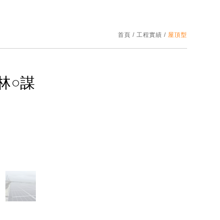
首頁
/
工程實績
/
屋頂型
林○謀